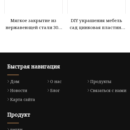
Мягкое закрытие из
DIY украшения мебель
нержавеющей стали 304,
сад цинковая пластина
петля для чашки шкафа,
нержавеющая сталь
петля для шкафа,
латунь никель железо
дверная петля для
дверь оконная коробка
деревянной мебели
ворота петля/
нержавеющая сталь 304
Быстрая навигация
ANSI черный приклад
фурнитура дверная
Дом
О нас
Продукты
петля
Новости
Блог
Связаться с нами
Карта сайта
Продукт
петли