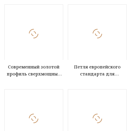
нержавеющей стали
шарнир
противопожарной двери
Современный золотой
Петля европейского
профиль сверхмощный
стандарта для
алюминиевый шарнир
створчатой ​​двери из
складной двери для
нержавеющей стали с
ворот
4bb