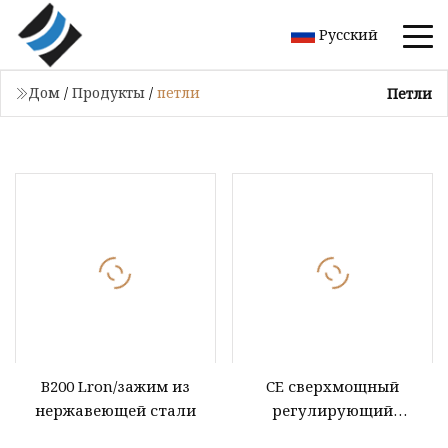
Русский
Дом
/
Продукты
/
петли
Петли
B200 Lron/зажим из
CE сверхмощный
нержавеющей стали
регулирующий
подшипник из